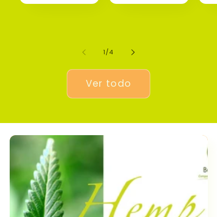
de
1
/
4
Ver todo